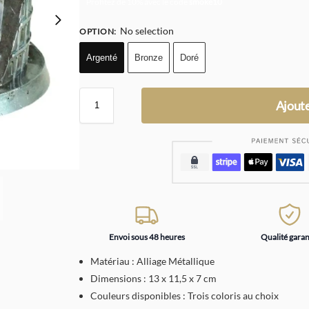
Profitez de 10% avec le code
smoke10
No selection
OPTION
:
Argenté
Bronze
Doré
Ajoute
Envoi sous 48 heures
Qualité garan
Matériau : Alliage Métallique
Dimensions : 13 x 11,5 x 7 cm
Couleurs disponibles : Trois coloris au choix