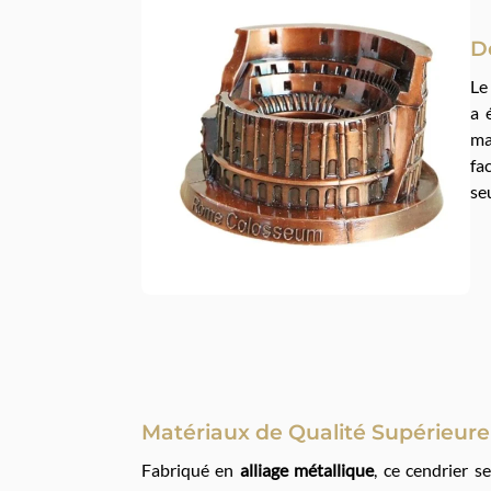
D
L
a 
ma
fa
se
Matériaux de Qualité Supérieure
Fabriqué en
alliage métallique
, ce cendrier s