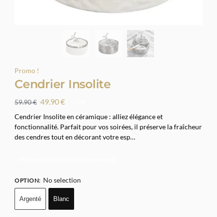
Promo !
Cendrier Insolite
49.90
€
59.90
€
-17%
Cendrier Insolite en céramique : alliez élégance et
fonctionnalité. Parfait pour vos soirées, il préserve la fraîcheur
des cendres tout en décorant votre esp…
Profitez de 10% avec le code
smoke10
No selection
OPTION
:
Argenté
Blanc