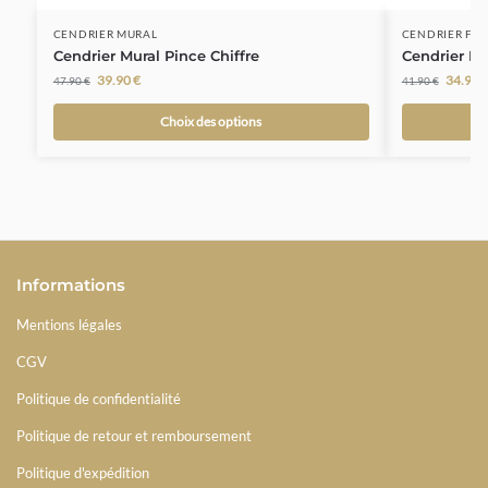
CENDRIER MURAL
CENDRIER FE
Cendrier Mural Pince Chiffre
Cendrier F
39.90
€
34.90
47.90
€
41.90
€
Choix des options
Informations
Mentions légales
CGV
Politique de confidentialité
Politique de retour et remboursement
Politique d'expédition