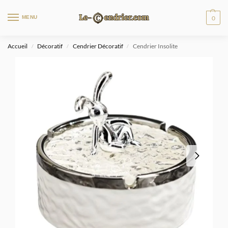
MENU
0
Accueil
Décoratif
Cendrier Décoratif
Cendrier Insolite
/
/
/