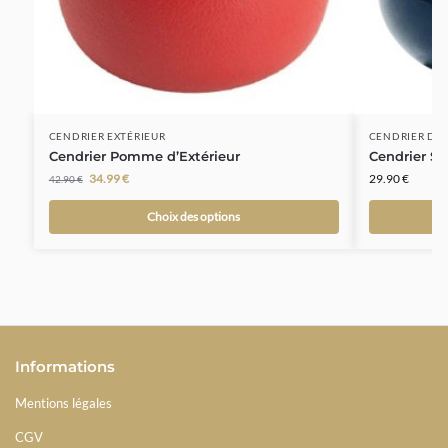
CENDRIER EXTÉRIEUR
CENDRIER DÉ
Cendrier Pomme d’Extérieur
Cendrier S
34.99
€
29.90
€
42.90
€
Choix des options
Informations
Mentions légales
CGV