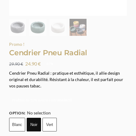
Promo !
Cendrier Pneu Radial
24.90
€
29.90
€
-17%
Cendrier Pneu Radial : pratique et esthétique, il allie design
original et durabilité. Résistant à la chaleur, il est parfait pour
vos pauses tabac.
Profitez de 10% avec le code
smoke10
No selection
OPTION
:
Blanc
Noir
Vert