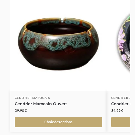
CENDRIER MAROCAIN
CENDRIER EN 
Cendrier Marocain Ouvert
Cendrier en
39.90
€
34.99
€
Choix des options