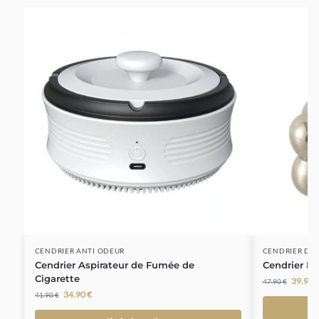
-17%
-17%
CENDRIER ANTI ODEUR
CENDRIER DE
Cendrier Aspirateur de Fumée de
Cendrier F
Cigarette
39.90
47.90
€
34.90
€
41.90
€