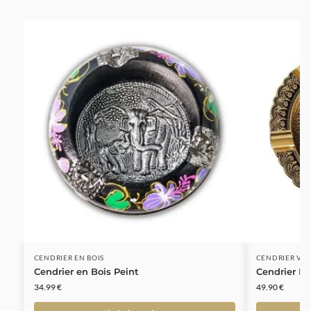
CENDRIER EN BOIS
CENDRIER VI
Cendrier en Bois Peint
Cendrier Pl
34.99
€
49.90
€