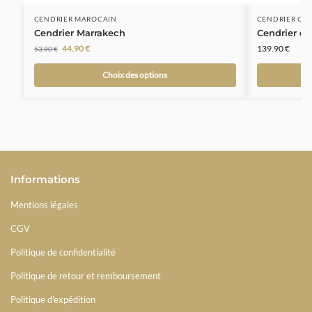
CENDRIER MAROCAIN
CENDRIER CÉ
Cendrier Marrakech
Cendrier de
44.90
€
139.90
€
53.90
€
Choix des options
Informations
Mentions légales
CGV
Politique de confidentialité
Politique de retour et remboursement
Politique d'expédition