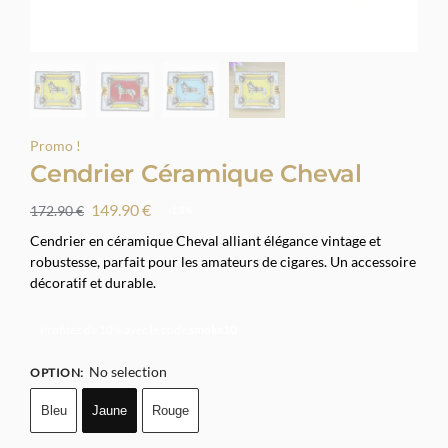
Promo !
Cendrier Céramique Cheval
149.90
€
172.90
€
-13%
Cendrier en céramique Cheval alliant élégance vintage et
robustesse, parfait pour les amateurs de cigares. Un accessoire
décoratif et durable.
Profitez de 10% avec le code
smoke10
No selection
OPTION
:
Bleu
Jaune
Rouge