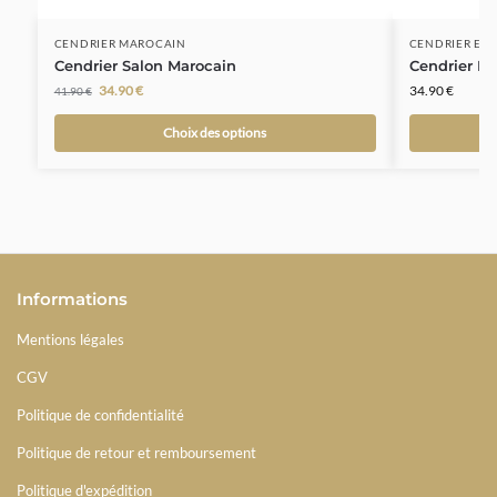
CENDRIER MAROCAIN
CENDRIER EXT
Cendrier Salon Marocain
Cendrier Ex
34.90
€
34.90
€
41.90
€
Choix des options
Informations
Mentions légales
CGV
Politique de confidentialité
Politique de retour et remboursement
Politique d'expédition