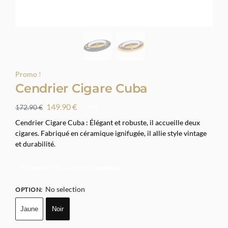
Promo !
Cendrier Cigare Cuba
149.90
€
172.90
€
-13%
Cendrier Cigare Cuba : Élégant et robuste, il accueille deux
cigares. Fabriqué en céramique ignifugée, il allie style vintage
et durabilité.
Profitez de 10% avec le code
smoke10
No selection
OPTION
:
Jaune
Noir