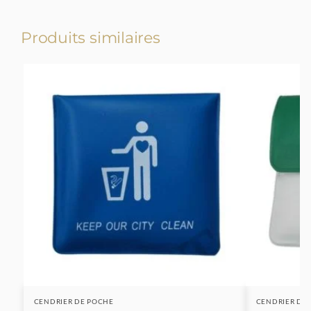
Produits similaires
-23%
CENDRIER DE POCHE
CENDRIER DE