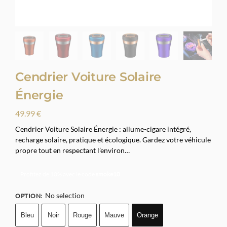
Cendrier Voiture Solaire
Énergie
49.99
€
Cendrier Voiture Solaire Énergie : allume-cigare intégré,
recharge solaire, pratique et écologique. Gardez votre véhicule
propre tout en respectant l’environ…
Profitez de 10% avec le code
smoke10
No selection
OPTION
:
Bleu
Noir
Rouge
Mauve
Orange