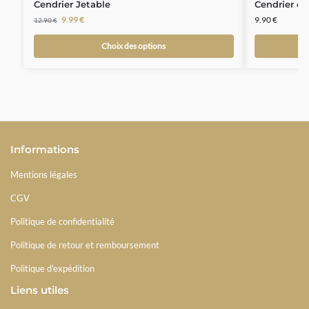
Cendrier Jetable
Cendrier de
9.99
€
9.90
€
12.90
€
Choix des options
Informations
Mentions légales
CGV
Politique de confidentialité
Politique de retour et remboursement
Politique d'expédition
Liens utiles