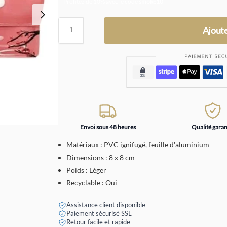
Profitez de 10% avec le code
smoke10
Ajoute
Envoi sous 48 heures
Qualité garan
Matériaux : PVC ignifugé, feuille d'aluminium
Dimensions : 8 x 8 cm
Poids : Léger
Recyclable : Oui
Assistance client disponible
Paiement sécurisé SSL
Retour facile et rapide