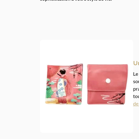
U
Le
so
pr
to
de