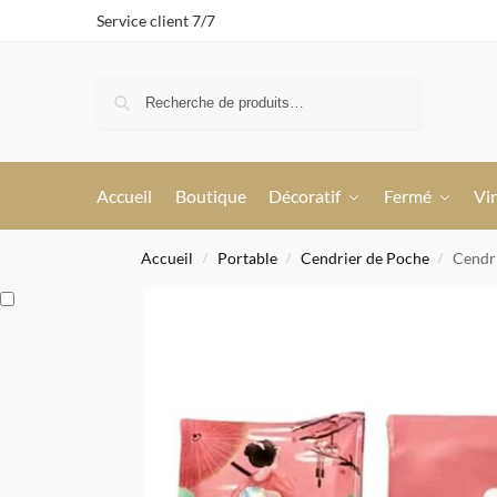
Service client 7/7
Recherche
Accueil
Boutique
Décoratif
Fermé
Vi
Accueil
Portable
Cendrier de Poche
Cendr
/
/
/