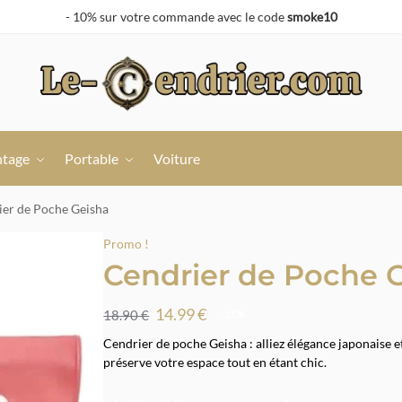
- 10% sur votre commande avec le code
smoke10
ntage
Portable
Voiture
ier de Poche Geisha
Promo !
Cendrier de Poche 
14.99
€
18.90
€
-21%
Cendrier de poche Geisha : alliez élégance japonaise et 
préserve votre espace tout en étant chic.