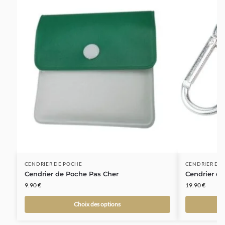
CENDRIER DE POCHE
CENDRIER DE
Cendrier de Poche Pas Cher
Cendrier d
9.90
€
19.90
€
Choix des options