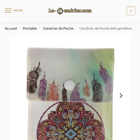
MENU
0
Accueil
Portable
Cendrier de Poche
Cendrier de Poche Attrape Rêve Couleur
/
/
/