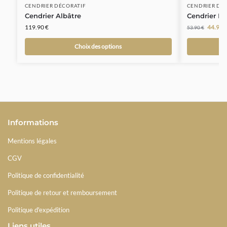
CENDRIER DÉCORATIF
CENDRIER DÉ
Cendrier Albâtre
Cendrier Fe
119.90
€
44.90
53.90
€
Choix des options
Informations
Mentions légales
CGV
Politique de confidentialité
Politique de retour et remboursement
Politique d'expédition
Liens utiles