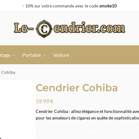
- 10% sur votre commande avec le code
smoke10
ntage
Portable
Voiture
r Cohiba
Cendrier Cohiba
59.99
€
Cendrier Cohiba : alliez élégance et fonctionnalité av
pour les amateurs de cigares en quête de sophisticatio
Profitez de 10% avec le code
smoke10