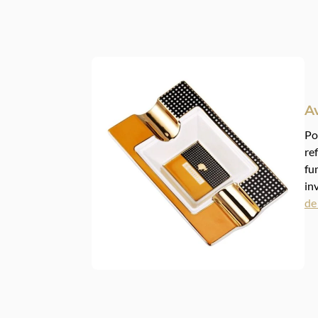
A
Po
re
fu
in
de