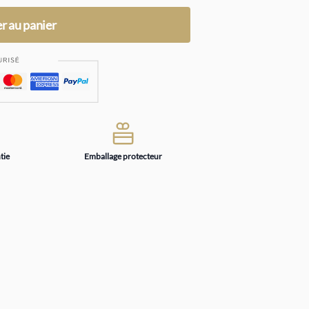
r au panier
tie
Emballage protecteur
u