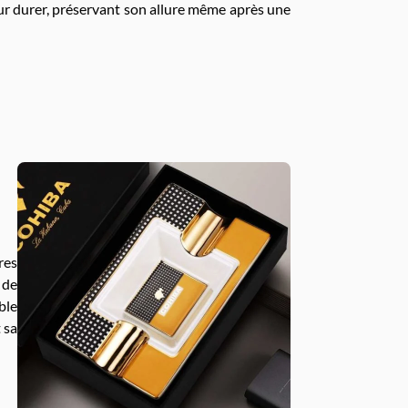
pour durer, préservant son allure même après une
res
 de
ble
 sa