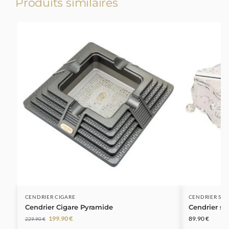
Produits similaires
-13%
CENDRIER CIGARE
CENDRIER SUR
Cendrier Cigare Pyramide
Cendrier su
199.90
€
89.90
€
229.90
€