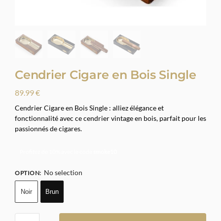
Cendrier Cigare en Bois Single
89.99
€
Cendrier Cigare en Bois Single : alliez élégance et
fonctionnalité avec ce cendrier vintage en bois, parfait pour les
passionnés de cigares.
Profitez de 10% avec le code
smoke10
No selection
OPTION
:
Noir
Brun