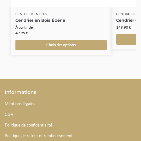
CENDRIER EN BOIS
CENDRIER EN 
Cendrier en Bois Ébène
Cendrier Ci
À partir de
149.90
€
49.99
€
Choix des options
Informations
Mentions légales
CGV
Politique de confidentialité
Politique de retour et remboursement