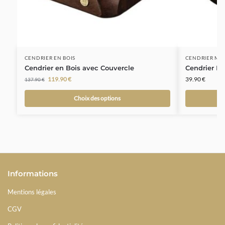
CENDRIER EN BOIS
CENDRIER MA
Cendrier en Bois avec Couvercle
Cendrier M
119.90
€
39.90
€
137.90
€
Choix des options
Informations
Mentions légales
CGV