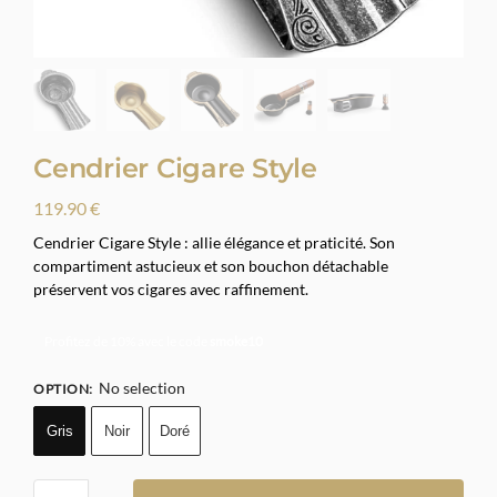
Cendrier Cigare Style
119.90
€
Cendrier Cigare Style : allie élégance et praticité. Son
compartiment astucieux et son bouchon détachable
préservent vos cigares avec raffinement.
Profitez de 10% avec le code
smoke10
No selection
OPTION
:
Gris
Noir
Doré