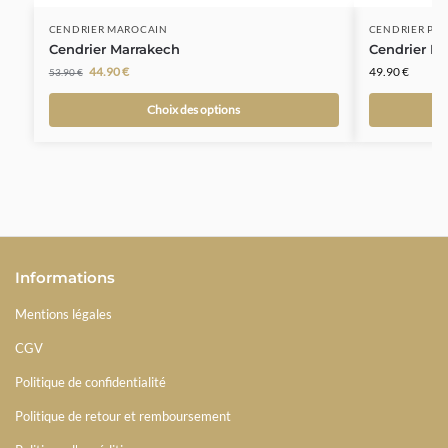
CENDRIER MAROCAIN
CENDRIER POU
Cendrier Marrakech
Cendrier Po
44.90
€
49.90
€
53.90
€
Choix des options
Informations
Mentions légales
CGV
Politique de confidentialité
Politique de retour et remboursement