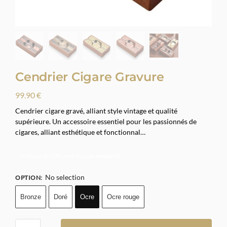
Cendrier Cigare Gravure
99.90
€
Cendrier cigare gravé, alliant style vintage et qualité
supérieure. Un accessoire essentiel pour les passionnés de
cigares, alliant esthétique et fonctionnal…
Profitez de 10% avec le code
smoke10
No selection
OPTION
:
Bronze
Doré
Ocre
Ocre rouge