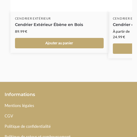
CENDRIER EXTÉRIEUR
CENDRIER EN 
Cendrier Extérieur Ébène en Bois
Cendrier en 
89.99
€
À partir de
24.99
€
Ajouter au panier
Informations
Mentions légales
CGV
Politique de confidentialité
Politique de retour et remboursement