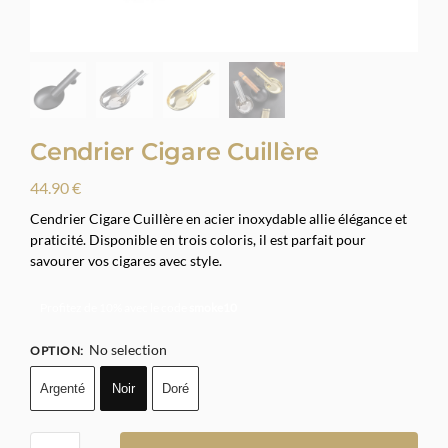
Cendrier Cigare Cuillère
44.90
€
Cendrier Cigare Cuillère en acier inoxydable allie élégance et
praticité. Disponible en trois coloris, il est parfait pour
savourer vos cigares avec style.
Profitez de 10% avec le code
smoke10
No selection
OPTION
:
Argenté
Noir
Doré