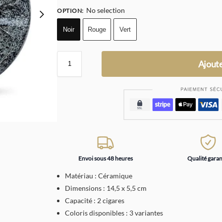
No selection
OPTION
:
Noir
Rouge
Vert
Ajoute
Envoi sous 48 heures
Qualité garan
Matériau : Céramique
Dimensions : 14,5 x 5,5 cm
Capacité : 2 cigares
Coloris disponibles : 3 variantes