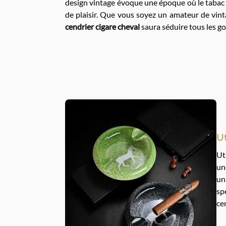
design vintage évoque une époque où le tabac 
de plaisir. Que vous soyez un amateur de vint
cendrier cigare cheval
saura séduire tous les go
Ut
Ut
un
un
sp
ce