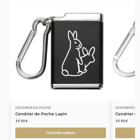
CENDRIER DE POCHE
CENDRIER DE
Cendrier de Poche Lapin
Cendrier d
19.90
€
19.90
€
Choix des options