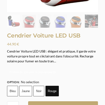
Cendrier Voiture LED USB
44.90
€
Cendrier Voiture LED USB : élégant et pratique, il garde votre
voiture propre tout en s’éclairant dans l’obscurité. Recharge
solaire pour fumer en toute tran…
Profitez de 10% avec le code
smoke10
No selection
OPTION
:
Bleu
Jaune
Noir
Rouge