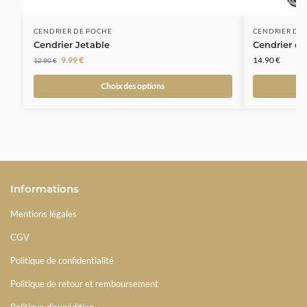
CENDRIER DE POCHE
CENDRIER DE
Cendrier Jetable
Cendrier de
9.99
€
14.90
€
12.90
€
Choix des options
Informations
Mentions légales
CGV
Politique de confidentialité
Politique de retour et remboursement
Politique d'expédition