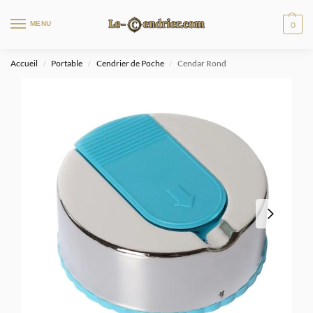
MENU
0
Accueil
Portable
Cendrier de Poche
Cendar Rond
/
/
/