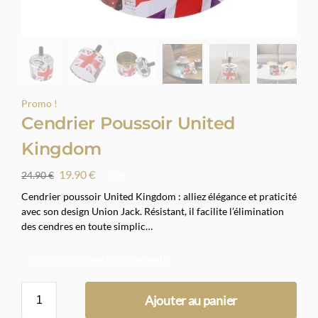
Promo !
Cendrier Poussoir United
Kingdom
19.90
€
24.90
€
-20%
Cendrier poussoir United Kingdom : alliez élégance et praticité
avec son design Union Jack. Résistant, il facilite l’élimination
des cendres en toute simplic…
Profitez de 10% avec le code
smoke10
Ajouter au panier