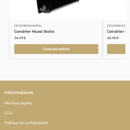
CENDRIER MURAL
CENDRIER EXT
Cendrier Mural Boite
Cendrier Ex
34.99
€
44.90
€
Choix des options
Informations
Mentions légales
CGV
Politique de confidentialité