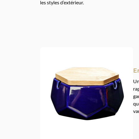
les styles d’extérieur.
E
Un
ra
ga
qu
va