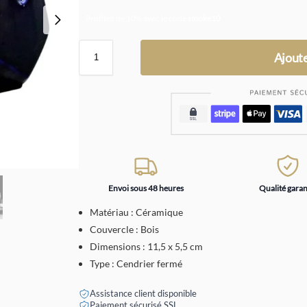
Profitez de 10% avec le code
smoke10
Ajoute
Envoi sous 48 heures
Qualité garan
Matériau : Céramique
Couvercle : Bois
Dimensions : 11,5 x 5,5 cm
Type : Cendrier fermé
Assistance client disponible
Paiement sécurisé SSL