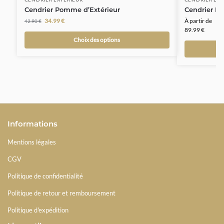
Cendrier Pomme d’Extérieur
Cendrier Ex
34.99
€
À partir de
42.90
€
89.99
€
Choix des options
Informations
Mentions légales
CGV
Politique de confidentialité
Politique de retour et remboursement
Politique d'expédition