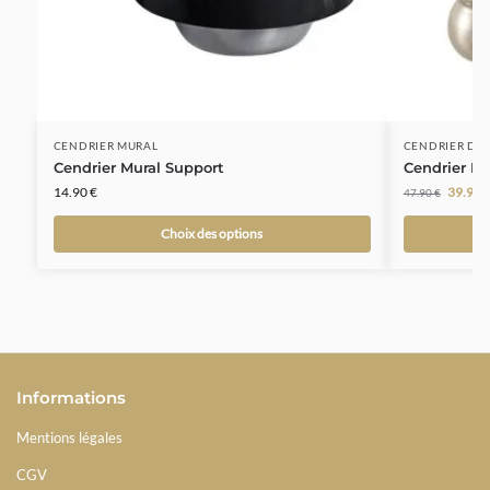
CENDRIER MURAL
CENDRIER DE
Cendrier Mural Support
Cendrier F
14.90
€
39.90
47.90
€
Choix des options
Informations
Mentions légales
CGV