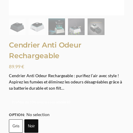
Cendrier Anti Odeur
Rechargeable
89.99
€
Cendrier Anti Odeur Rechargeable : purifiez l’air avec style !
Aspirez les fumées et éliminez les odeurs désagréables grâce à
sa batterie durable et son filt…
Profitez de 10% avec le code
smoke10
No selection
OPTION
:
Gris
Noir