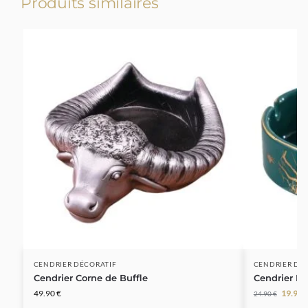
Produits similaires
-20%
CENDRIER DÉCORATIF
CENDRIER DÉ
Cendrier Corne de Buffle
Cendrier D
49.90
€
19.90
24.90
€