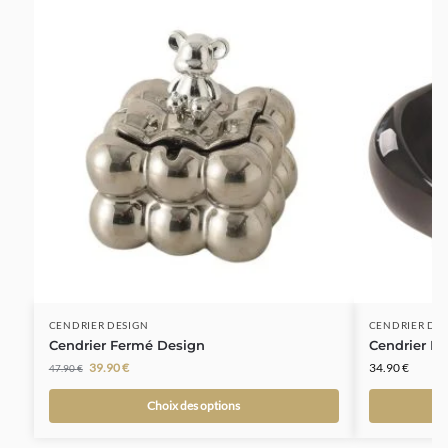
-17%
CENDRIER DESIGN
CENDRIER DE
Cendrier Fermé Design
Cendrier D
39.90
€
34.90
€
47.90
€
Choix des options