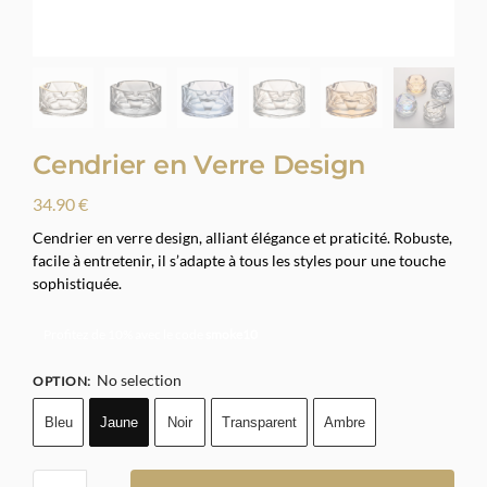
Cendrier en Verre Design
34.90
€
Cendrier en verre design, alliant élégance et praticité. Robuste,
facile à entretenir, il s’adapte à tous les styles pour une touche
sophistiquée.
Profitez de 10% avec le code
smoke10
No selection
OPTION
:
Bleu
Jaune
Noir
Transparent
Ambre