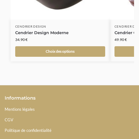
CENDRIER DESIGN
CENDRIER DÉ
Cendrier Design Moderne
Cendrier Co
34.90
€
49.90
€
Choix des options
Informations
Mentions légales
CGV
Politique de confidentialité