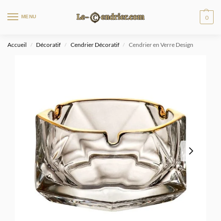
MENU
0
Accueil
Décoratif
Cendrier Décoratif
Cendrier en Verre Design
/
/
/