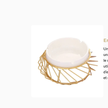
En
Un
un
le
ut
d’
et 