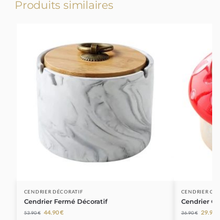
Produits similaires
-17%
-19%
CENDRIER DÉCORATIF
CENDRIER CÉ
Cendrier Fermé Décoratif
Cendrier C
44.90
€
29.99
53.90
€
36.90
€