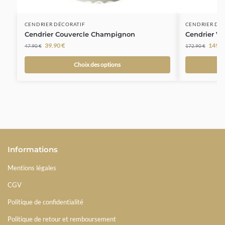
CENDRIER DÉCORATIF
CENDRIER DE
Cendrier Couvercle Champignon
Cendrier V
39.90
€
149.
47.90
€
172.90
€
Choix des options
Informations
Mentions légales
CGV
Politique de confidentialité
Politique de retour et remboursement