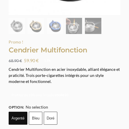
Promo !
Cendrier Multifonction
59.90
€
68.90
€
-13%
Cendrier Multifonction en acier inoxydable, alliant élégance et
praticité. Trois porte-cigarettes intégrés pour un style
moderne et fonctionnel.
Profitez de 10% avec le code
smoke10
No selection
OPTION
:
Argenté
Bleu
Doré