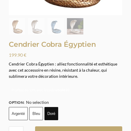
Cendrier Cobra Égyptien
199.90
€
Cendrier Cobra Égyptien : alliez fonctionnalité et esthétique
avec cet accessoire en résine, résistant à la chaleur, qui
sublimera votre décoration intérieure.
Profitez de 10% avec le code
smoke10
No selection
OPTION
:
Argenté
Bleu
Doré