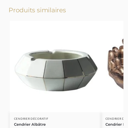
Produits similaires
-17%
CENDRIER DÉCORATIF
CENDRIER DÉ
Cendrier Albâtre
Cendrier M