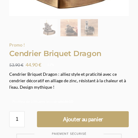
Promo !
Cendrier Briquet Dragon
44.90
€
53.90
€
-17%
Cendrier Briquet Dragon : alliez style et praticité avec ce
cendrier décoratif en alliage de zinc, résistant à la chaleur et à
l’eau. Design mythique !
Profitez de 10% avec le code
smoke10
Ajouter au panier