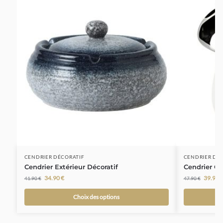
CENDRIER DÉCORATIF
CENDRIER DÉ
Cendrier Extérieur Décoratif
Cendrier C
34.90
€
39.90
41.90
€
47.90
€
Choix des options