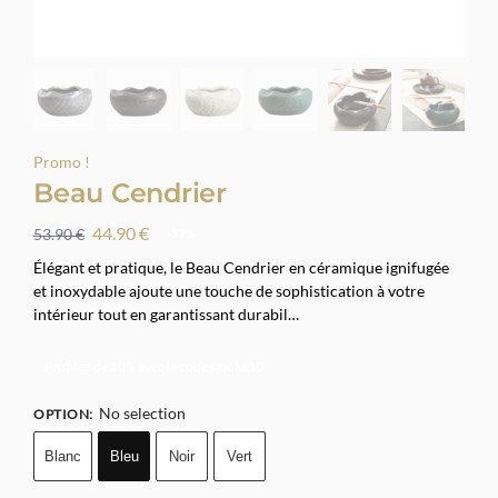
Promo !
Beau Cendrier
44.90
€
53.90
€
-17%
Élégant et pratique, le Beau Cendrier en céramique ignifugée
et inoxydable ajoute une touche de sophistication à votre
intérieur tout en garantissant durabil…
Profitez de 10% avec le code
smoke10
No selection
OPTION
:
Blanc
Bleu
Noir
Vert