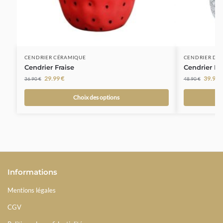
CENDRIER CÉRAMIQUE
CENDRIER DÉ
Cendrier Fraise
Cendrier Ma
29.99
€
39.99
36.90
€
48.90
€
Choix des options
Informations
Mentions légales
CGV